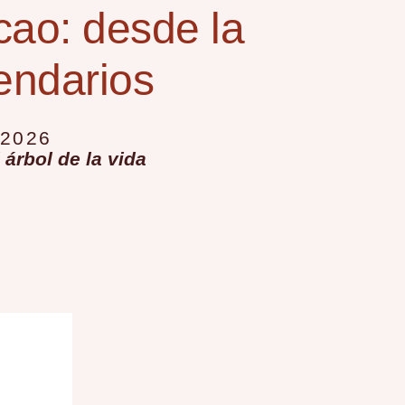
 de
cao: desde la
endarios
 2026
árbol de la vida