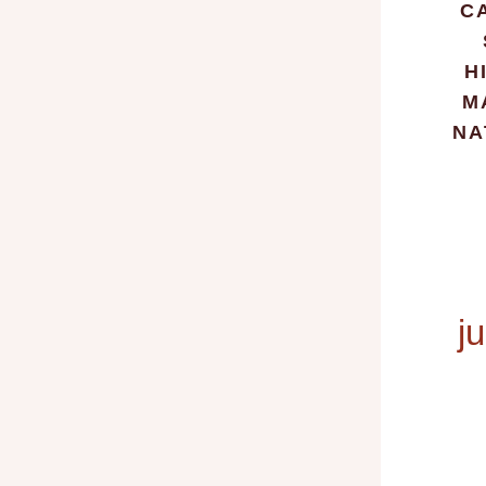
C
H
M
NA
j