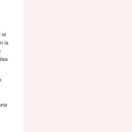
 el
n la
e
años
e
l
una