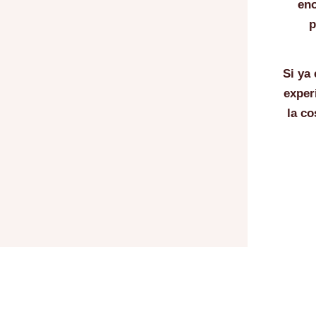
eno
p
Si ya 
exper
la c