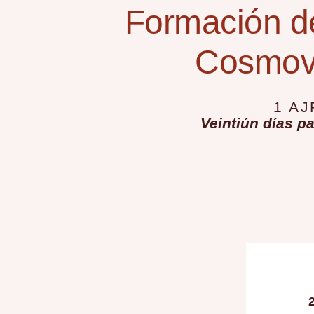
Formación
Formación de
Cosmovi
1 AJ
Veintiún días p