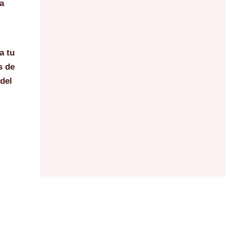
na
a tu
s de
del