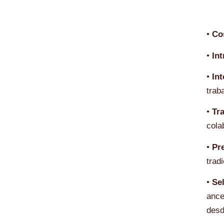
•
Co
•
In
•
Int
trab
•
Tr
cola
•
Pr
trad
•
Se
ance
desd