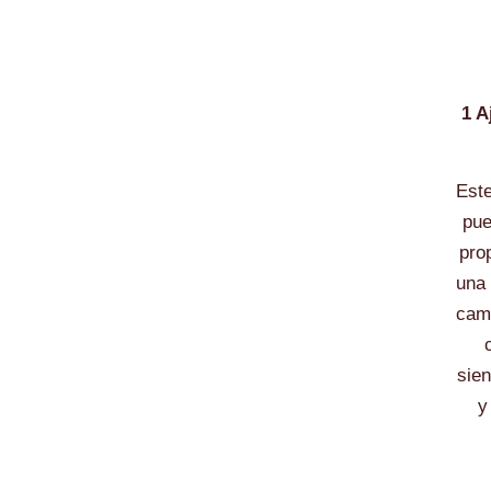
1 A
Este
pue
pro
una
camb
sien
y