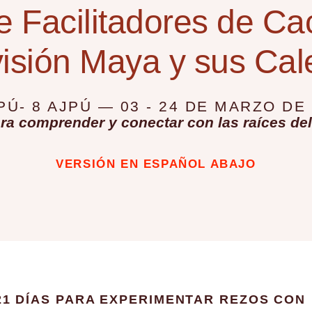
 de Facilitadores
 Facilitadores de Ca
Cacao
sión Maya y sus Cal
FORMACIÓN INTENSIVA
PÚ- 8 AJPÚ — 03 - 24 DE MARZO DE
ara comprender y conectar con las raíces del 
DESCARGA EL PROGRAMA
VERSIÓN EN ESPAÑOL ABAJO
21 DÍAS PARA EXPERIMENTAR REZOS CON