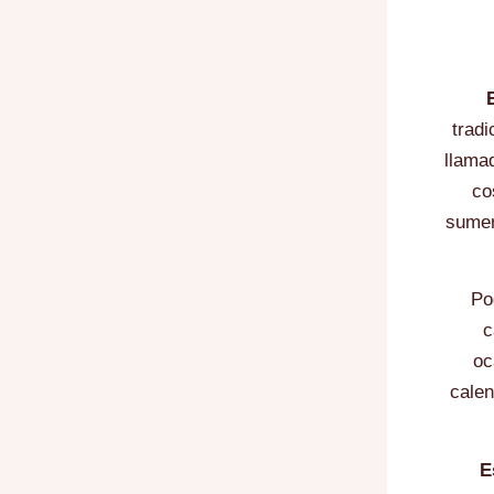
tradi
llama
co
sumer
Po
c
oc
calen
E