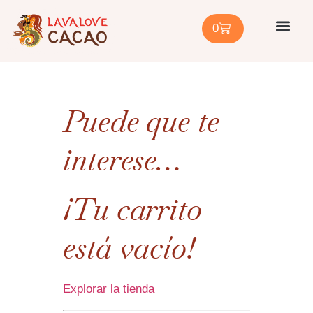
0
Sobre noso
Formación de Facilitad
Compra con no
Compra a un 
Puede que te
interese…
¡Tu carrito
está vacío!
Explorar la tienda